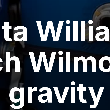
ta Willi
ch Wilm
 gravity