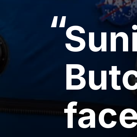
“
Suni
But
face