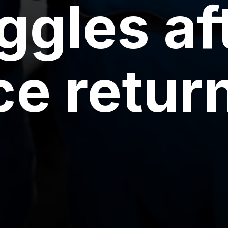
ggles af
e retur