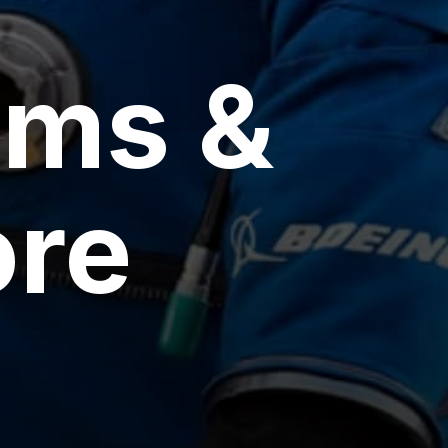
ams &
ore