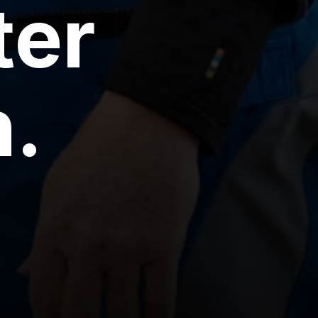
ter
n.